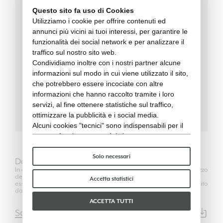
Questo sito fa uso di Cookies
Utilizziamo i cookie per offrire contenuti ed
45 cm
LARGHEZZA
annunci più vicini ai tuoi interessi, per garantire le
funzionalità dei social network e per analizzare il
85 cm
ALTEZZA
traffico sul nostro sito web.
Condividiamo inoltre con i nostri partner alcune
50 cm
informazioni sul modo in cui viene utilizzato il sito,
PROFONDITÀ
che potrebbero essere incociate con altre
informazioni che hanno raccolto tramite i loro
6 kg
PESO
servizi, al fine ottenere statistiche sul traffico,
ottimizzare la pubblicità e i social media.
Alcuni cookies "tecnici" sono indispensabili per il
corretto funzionamento del sito e non trattano o
condividono con terzi alcun dato personale. Per
saperne di più puoi consultare la nostra
cookie
Solo necessari
Download
policy
.
In ottemperanza alla normativa che regola il Diritto d'autore, l'utilizzo
dei modelli 2D e 3D è autorizzato solo per fini propri e non può
Per favore, scegli quali cookie accettare:
Accetta statistici
essere ceduto in alcun modo a terzi, estranei al rapporto intrattenuto
dall'utilizzatore professionista con il proprio committente.
ACCETTA TUTTI
Scheda Tecnica
PDF | 16544KB