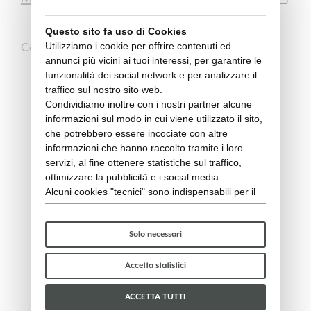
Questo sito fa uso di Cookies
Utilizziamo i cookie per offrire contenuti ed
Completalo con
annunci più vicini ai tuoi interessi, per garantire le
funzionalità dei social network e per analizzare il
traffico sul nostro sito web.
Condividiamo inoltre con i nostri partner alcune
informazioni sul modo in cui viene utilizzato il sito,
che potrebbero essere incociate con altre
informazioni che hanno raccolto tramite i loro
servizi, al fine ottenere statistiche sul traffico,
ottimizzare la pubblicità e i social media.
Alcuni cookies "tecnici" sono indispensabili per il
corretto funzionamento del sito e non trattano o
condividono con terzi alcun dato personale. Per
saperne di più puoi consultare la nostra
cookie
Solo necessari
policy
.
Per favore, scegli quali cookie accettare:
Accetta statistici
INFINITY - Tavolino basso
ACCETTA TUTTI