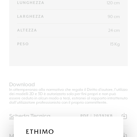
120 cm
LUNGHEZZA
90 cm
LARGHEZZA
24 cm
ALTEZZA
15 Kg
PESO
Download
In ottemperanza alla normativa che regola il Diritto d'autore, l'utilizzo
dei modelli 2D e 3D è autorizzato solo per fini propri e non può
essere ceduto in alcun modo a terzi, estranei al rapporto intrattenuto
dall'utilizzatore professionista con il proprio committente.
Scheda Tecnica
PDF | 20392KB
Modello 3D
3DS | 262KB