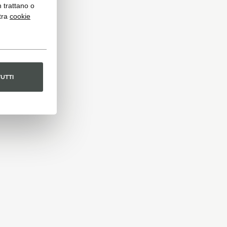
n trattano o
tra
cookie
TUTTI