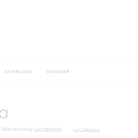
DOWNLOAD
DESIGNER
ia
e Ø34 h48 cm
by
Luca Nichetto
La Collezione