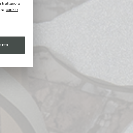
n trattano o
tra
cookie
TUTTI