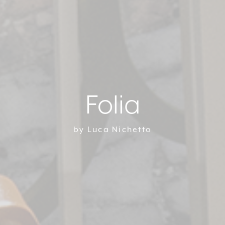
Folia
by Luca Nichetto