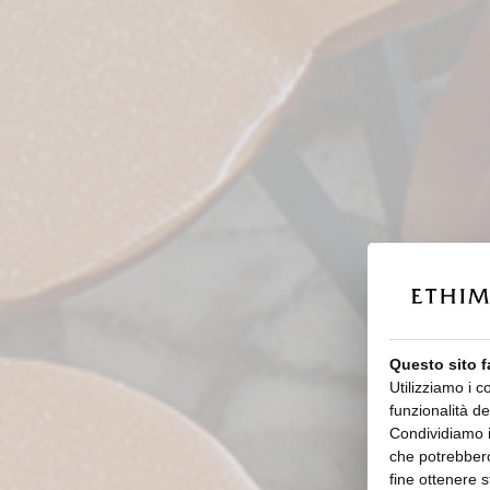
Questo sito f
Utilizziamo i c
funzionalità de
Condividiamo in
che potrebbero
fine ottenere s