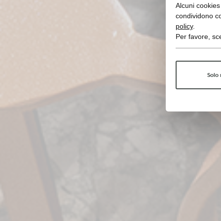
Alcuni cookies 
condividono co
policy
.
Per favore, sce
Solo 