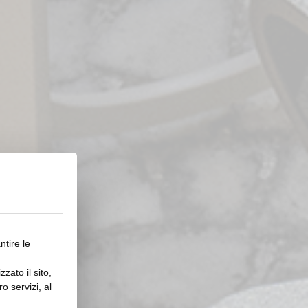
ntire le
zato il sito,
o servizi, al