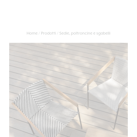
Home
Prodotti
Sedie, poltroncine e sgabelli