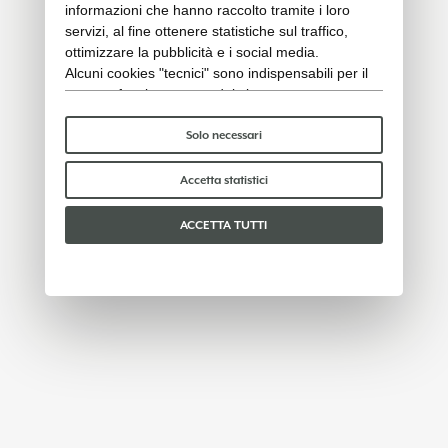
informazioni che hanno raccolto tramite i loro
servizi, al fine ottenere statistiche sul traffico,
ottimizzare la pubblicità e i social media.
Alcuni cookies "tecnici" sono indispensabili per il
corretto funzionamento del sito e non trattano o
condividono con terzi alcun dato personale. Per
saperne di più puoi consultare la nostra
cookie
Solo necessari
policy
.
Per favore, scegli quali cookie accettare:
Accetta statistici
ACCETTA TUTTI