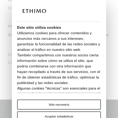
cierre.
PRODUCTO
Este sitio utiliza cookies
Utilizamos cookies para ofrecer contenidos y
anuncios más cercanos a sus intereses,
garantizar la funcionalidad de las redes sociales y
analizar el tráfico en nuestro sitio web.
CODIGO
También compartimos con nuestros socios cierta
información sobre cómo se utiliza el sitio, que
COVER402
podría combinarse con otra información que
hayan recopilado a través de sus servicios, con el
fin de obtener estadísticas de tráfico, optimizar la
publicidad y las redes sociales.
Algunas cookies "técnicas" son esenciales para el
correcto funcionamiento del sitio y no procesan ni
comparten ningún dato personal con terceros.
Para saber más puedes consultar nuestra
política
Sólo necesario
de cookies
.
Mantente informado
Por favor, elige qué cookies aceptar:
Aceptar estadísticas