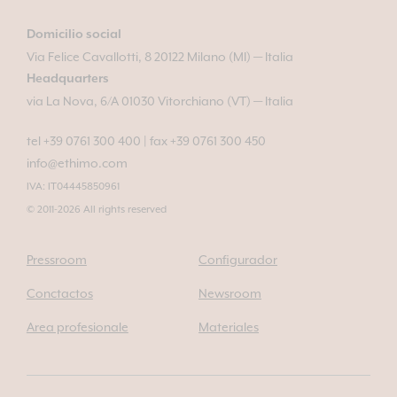
Domicilio social
Via Felice Cavallotti, 8 20122 Milano (MI) — Italia
Headquarters
via La Nova, 6/A 01030 Vitorchiano (VT) — Italia
tel +39 0761 300 400
|
fax +39 0761 300 450
info@ethimo.com
IVA: IT04445850961
© 2011-2026 All rights reserved
Pressroom
Configurador
Conctactos
Newsroom
Area profesionale
Materiales