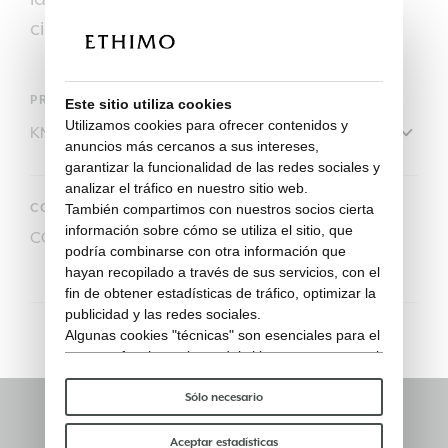
cierre.
PRODUCTO
Este sitio utiliza cookies
Utilizamos cookies para ofrecer contenidos y
anuncios más cercanos a sus intereses,
garantizar la funcionalidad de las redes sociales y
analizar el tráfico en nuestro sitio web.
CODIGO
También compartimos con nuestros socios cierta
información sobre cómo se utiliza el sitio, que
COVER128
podría combinarse con otra información que
hayan recopilado a través de sus servicios, con el
fin de obtener estadísticas de tráfico, optimizar la
publicidad y las redes sociales.
Algunas cookies "técnicas" son esenciales para el
correcto funcionamiento del sitio y no procesan ni
comparten ningún dato personal con terceros.
Para saber más puedes consultar nuestra
política
Sólo necesario
de cookies
.
Mantente informado
Por favor, elige qué cookies aceptar:
Aceptar estadísticas