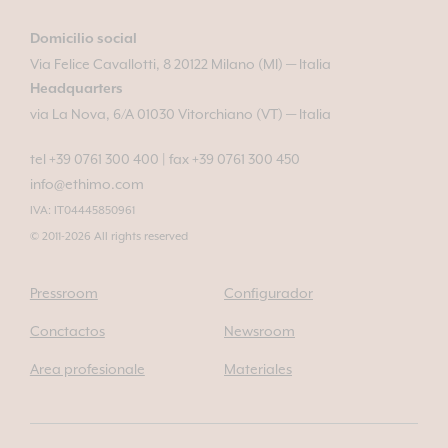
Domicilio social
Via Felice Cavallotti, 8 20122 Milano (MI) — Italia
Headquarters
via La Nova, 6/A 01030 Vitorchiano (VT) — Italia
tel +39 0761 300 400
|
fax +39 0761 300 450
info@ethimo.com
IVA: IT04445850961
© 2011-2026 All rights reserved
Pressroom
Configurador
Conctactos
Newsroom
Area profesionale
Materiales