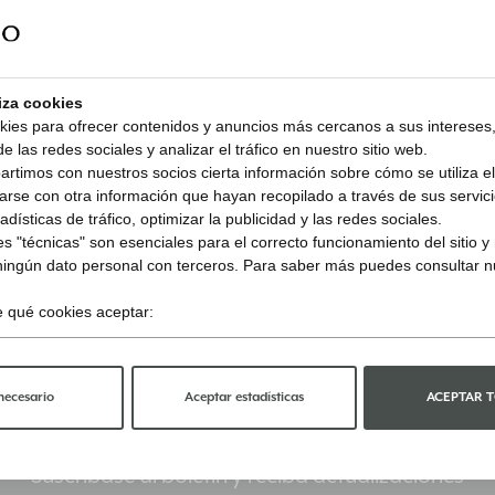
CODIGO
liza cookies
kies para ofrecer contenidos y anuncios más cercanos a sus intereses,
e las redes sociales y analizar el tráfico en nuestro sitio web.
timos con nuestros socios cierta información sobre cómo se utiliza el 
rse con otra información que hayan recopilado a través de sus servicio
dísticas de tráfico, optimizar la publicidad y las redes sociales.
s "técnicas" son esenciales para el correcto funcionamiento del sitio 
ningún dato personal con terceros. Para saber más puedes consultar 
ge qué cookies aceptar:
Mantente informado
necesario
Aceptar estadísticas
ACEPTAR 
Suscríbase al boletín y reciba actualizaciones