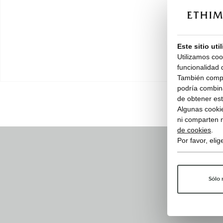
Este sitio uti
Utilizamos coo
funcionalidad d
También compar
podría combina
de obtener esta
Algunas cookie
ni comparten 
de cookies
.
Por favor, eli
Sólo 