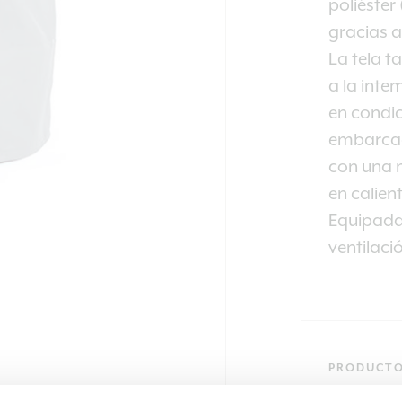
poliéster
gracias 
La tela t
a la inte
en condi
embarcac
con una
en calient
Equipada
ventilaci
PRODUCT