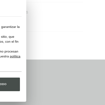
COVER548
 garantizar la
sitio, que
s, con el fin
y no procesan
nuestra
política
TODO