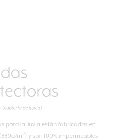
ndas
tectoras
n (cubierta de lluvia)
s para la lluvia están fabricadas en
2
 (330g/m
) y son 100% impermeables