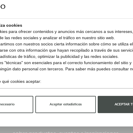
CODIGO
liza cookies
kies para ofrecer contenidos y anuncios más cercanos a sus intereses,
e las redes sociales y analizar el tráfico en nuestro sitio web.
timos con nuestros socios cierta información sobre cómo se utiliza el 
rse con otra información que hayan recopilado a través de sus servicio
dísticas de tráfico, optimizar la publicidad y las redes sociales.
s "técnicas" son esenciales para el correcto funcionamiento del sitio 
ningún dato personal con terceros. Para saber más puedes consultar 
ge qué cookies aceptar:
Mantente informado
necesario
Aceptar estadísticas
ACEPTAR 
Suscríbase al boletín y reciba actualizaciones