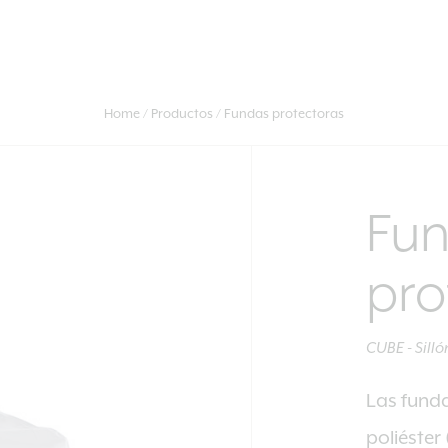
Home
Productos
Fundas protectoras
Fu
pro
CUBE - Silló
Las funda
poliéster