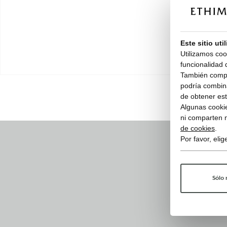
Este sitio uti
Utilizamos coo
funcionalidad d
También compar
podría combina
de obtener esta
Algunas cookie
ni comparten 
de cookies
.
Por favor, eli
Sólo 