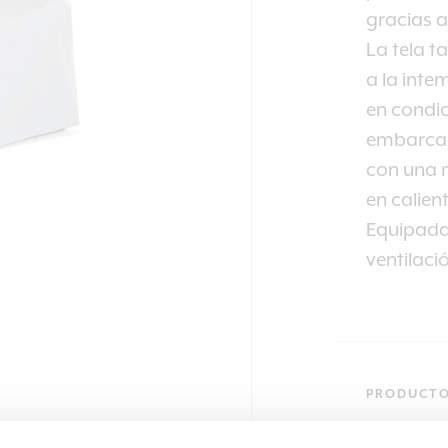
gracias 
La tela t
a la inte
en condi
embarcac
con una
en calient
Equipada
ventilaci
PRODUCT