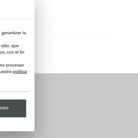
COVER119
 garantizar la
sitio, que
s, con el fin
y no procesan
nuestra
política
TODO