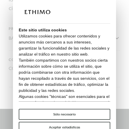
cierre.
PRODUCTO
Este sitio utiliza cookies
Utilizamos cookies para ofrecer contenidos y
anuncios más cercanos a sus intereses,
garantizar la funcionalidad de las redes sociales y
analizar el tráfico en nuestro sitio web.
CODIGO
También compartimos con nuestros socios cierta
información sobre cómo se utiliza el sitio, que
COVER714
podría combinarse con otra información que
hayan recopilado a través de sus servicios, con el
fin de obtener estadísticas de tráfico, optimizar la
publicidad y las redes sociales.
Algunas cookies "técnicas" son esenciales para el
correcto funcionamiento del sitio y no procesan ni
comparten ningún dato personal con terceros.
Para saber más puedes consultar nuestra
política
Sólo necesario
de cookies
.
Mantente informado
Por favor, elige qué cookies aceptar:
Aceptar estadísticas