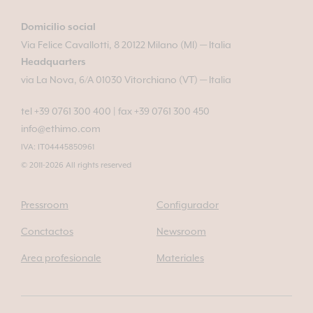
Domicilio social
Via Felice Cavallotti, 8 20122 Milano (MI) — Italia
Headquarters
via La Nova, 6/A 01030 Vitorchiano (VT) — Italia
tel +39 0761 300 400
|
fax +39 0761 300 450
info@ethimo.com
IVA: IT04445850961
© 2011-2026 All rights reserved
Pressroom
Configurador
Conctactos
Newsroom
Area profesionale
Materiales