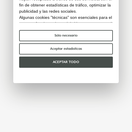
fin de obtener estadísticas de tráfico, optimizar la
publicidad y las redes sociales.
Algunas cookies "técnicas" son esenciales para el
correcto funcionamiento del sitio y no procesan ni
comparten ningún dato personal con terceros.
Para saber más puedes consultar nuestra
política
Sólo necesario
de cookies
.
Por favor, elige qué cookies aceptar:
Aceptar estadísticas
ACEPTAR TODO