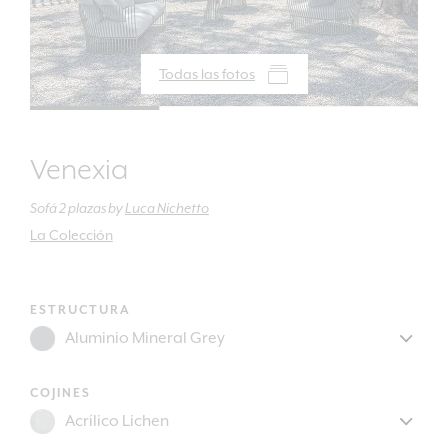
Todas las fotos
Venexia
Sofá 2 plazas
by
Luca Nichetto
La Colección
ESTRUCTURA
COJINES