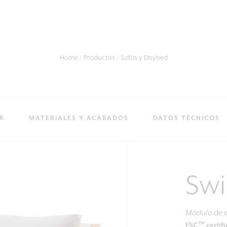
Home
Productos
Sofás y Daybed
R
MATERIALES Y ACABADOS
DATOS TÉCNICOS
Sw
Módulo de 
TM
FSC
certif