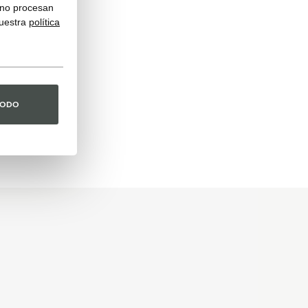
y no procesan
nuestra
política
TODO