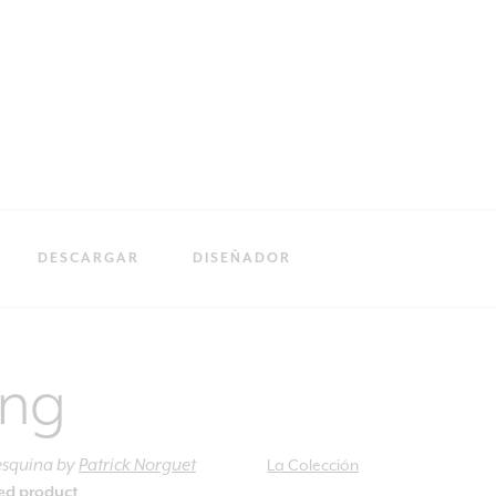
DESCARGAR
DISEÑADOR
ing
esquina
by
Patrick Norguet
La Colección
ied product