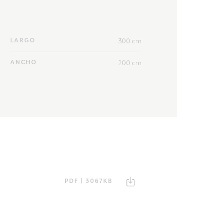
300 cm
LARGO
200 cm
ANCHO
PDF | 3067KB