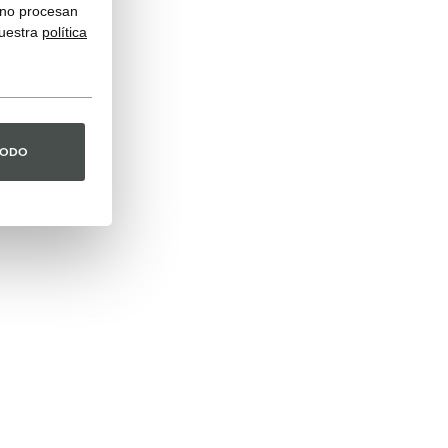
y no procesan
nuestra
política
TODO