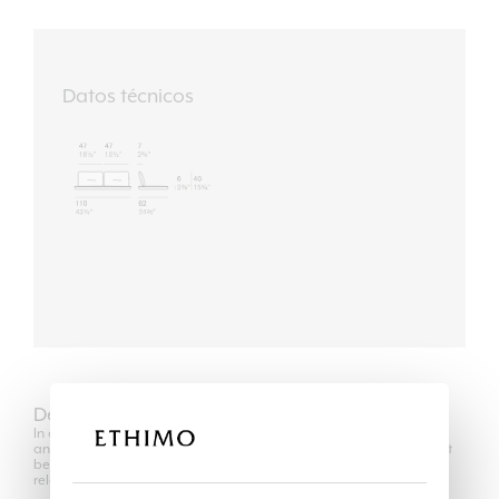
Datos técnicos
Descargar
In compliance with the regulations of Copyright Law, the use of 2D
and 3D models is authorized only for its own purposes and can not
be transferred in any way to third parties, unrelated to the
relationship between the professional user and his client.