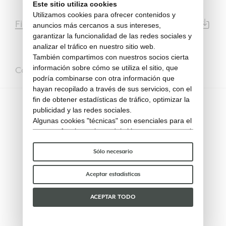
Este sitio utiliza cookies
Utilizamos cookies para ofrecer contenidos y
Ficha de Datos
PDF | 14293KB
anuncios más cercanos a sus intereses,
garantizar la funcionalidad de las redes sociales y
analizar el tráfico en nuestro sitio web.
También compartimos con nuestros socios cierta
información sobre cómo se utiliza el sitio, que
Completarlo con
podría combinarse con otra información que
hayan recopilado a través de sus servicios, con el
fin de obtener estadísticas de tráfico, optimizar la
publicidad y las redes sociales.
Algunas cookies "técnicas" son esenciales para el
correcto funcionamiento del sitio y no procesan ni
comparten ningún dato personal con terceros.
Para saber más puedes consultar nuestra
política
Sólo necesario
de cookies
.
Por favor, elige qué cookies aceptar:
Aceptar estadísticas
ACEPTAR TODO