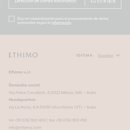
SUSCRIBIR
Doy mi consentimiento para el procesamiento de datos
personales según la
información
.
IDIOMA:
Ethimo s.r.l.
Domicilio social
Via Felice Cavallotti, 8 20122 Milano (MI) — Italia
Headquarters
via La Nova, 6/A 01030 Vitorchiano (VT) — Italia
tel +39 0761 300 400
|
fax +39 0761 300 450
info@ethimo.com