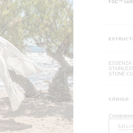
TM
FSC
cert
ESTRUCT
ESSENZA 
STAINLES
STONE CU
CÓDIGO
Contácteno
SOLI