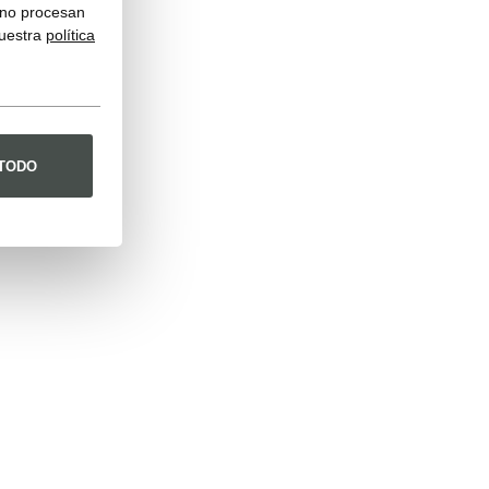
y no procesan
nuestra
política
 TODO