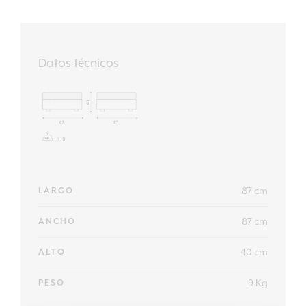
Datos técnicos
87 cm
LARGO
87 cm
ANCHO
40 cm
ALTO
9 Kg
PESO