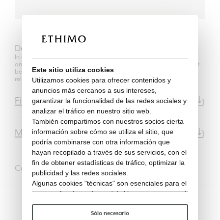
Descargar
In compliance with the regulations of Copyright Law, the use of 2D
and 3D models is authorized only for its own purposes and can not
Este sitio utiliza cookies
be transferred in any way to third parties, unrelated to the
relationship between the professional user and his client.
Utilizamos cookies para ofrecer contenidos y
anuncios más cercanos a sus intereses,
Ficha de Datos
garantizar la funcionalidad de las redes sociales y
PDF | 15593KB
analizar el tráfico en nuestro sitio web.
También compartimos con nuestros socios cierta
Modelo 3d
información sobre cómo se utiliza el sitio, que
3DS | 18KB
podría combinarse con otra información que
hayan recopilado a través de sus servicios, con el
fin de obtener estadísticas de tráfico, optimizar la
Completarlo con
publicidad y las redes sociales.
Algunas cookies "técnicas" son esenciales para el
correcto funcionamiento del sitio y no procesan ni
comparten ningún dato personal con terceros.
Para saber más puedes consultar nuestra
política
Sólo necesario