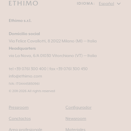
IDIOMA:
Ethimo s.r.l.
Domicilio social
Via Felice Cavallotti, 8 20122 Milano (MI) — Italia
Headquarters
via La Nova, 6/A 01030 Vitorchiano (VT) — Italia
tel +39 0761 300 400
|
fax +39 0761 300 450
info@ethimo.com
IVA: IT04445850961
© 2011-2026 All rights reserved
Pressroom
Configurador
Conctactos
Newsroom
Area profesionale
Materiales