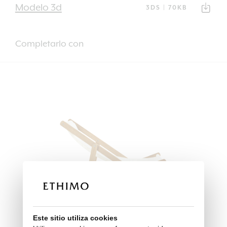
Modelo 3d
3DS | 70KB
Completarlo con
Este sitio utiliza cookies
Hamaca