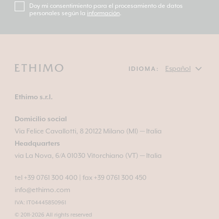
Doy mi consentimiento para el procesamiento de datos
personales según la
información
.
IDIOMA:
Ethimo s.r.l.
Domicilio social
Via Felice Cavallotti, 8 20122 Milano (MI) — Italia
Headquarters
via La Nova, 6/A 01030 Vitorchiano (VT) — Italia
tel +39 0761 300 400
|
fax +39 0761 300 450
info@ethimo.com
IVA: IT04445850961
© 2011-2026 All rights reserved