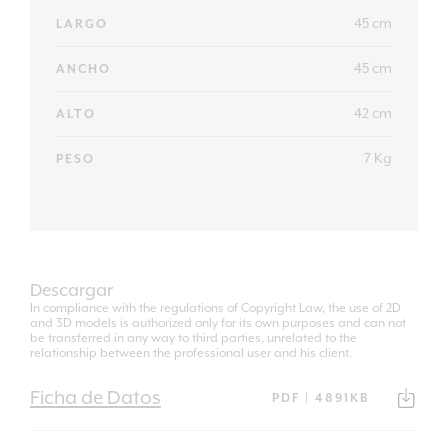
45 cm
LARGO
45 cm
ANCHO
42 cm
ALTO
7 Kg
PESO
Descargar
In compliance with the regulations of Copyright Law, the use of 2D
and 3D models is authorized only for its own purposes and can not
be transferred in any way to third parties, unrelated to the
relationship between the professional user and his client.
Ficha de Datos
PDF | 4891KB