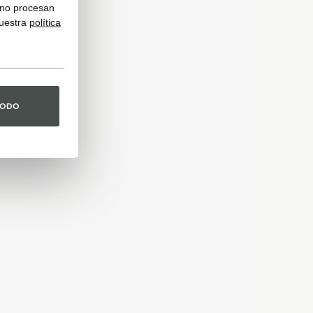
y no procesan
nuestra
política
TODO