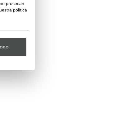
y no procesan
nuestra
política
TODO