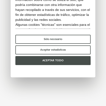
podría combinarse con otra información que
hayan recopilado a través de sus servicios, con el
fin de obtener estadísticas de tráfico, optimizar la
publicidad y las redes sociales.
Algunas cookies "técnicas" son esenciales para el
correcto funcionamiento del sitio y no procesan ni
comparten ningún dato personal con terceros.
Para saber más puedes consultar nuestra
política
Sólo necesario
de cookies
.
Por favor, elige qué cookies aceptar:
Aceptar estadísticas
ACEPTAR TODO