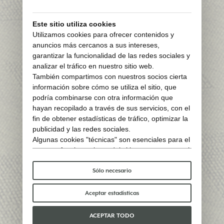
Este sitio utiliza cookies
Utilizamos cookies para ofrecer contenidos y
anuncios más cercanos a sus intereses,
garantizar la funcionalidad de las redes sociales y
analizar el tráfico en nuestro sitio web.
También compartimos con nuestros socios cierta
información sobre cómo se utiliza el sitio, que
podría combinarse con otra información que
hayan recopilado a través de sus servicios, con el
fin de obtener estadísticas de tráfico, optimizar la
publicidad y las redes sociales.
Algunas cookies "técnicas" son esenciales para el
correcto funcionamiento del sitio y no procesan ni
comparten ningún dato personal con terceros.
Para saber más puedes consultar nuestra
política
Sólo necesario
de cookies
.
Por favor, elige qué cookies aceptar:
Aceptar estadísticas
ACEPTAR TODO