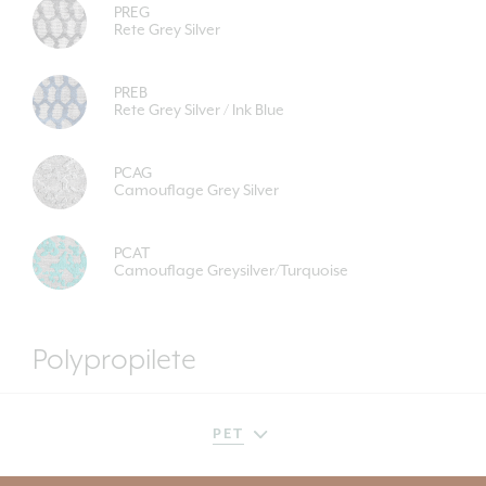
espacios interiores.
PREG
Rete Grey Silver
PREB
Rete Grey Silver / Ink Blue
PCAG
Camouflage Grey Silver
PCAT
Camouflage Greysilver/Turquoise
Polypropilete
PET
PET
PP68152
Moka
POLYPROPILETE