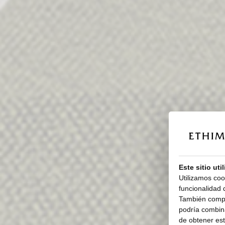
Este sitio uti
Utilizamos coo
funcionalidad d
También compar
podría combina
de obtener esta