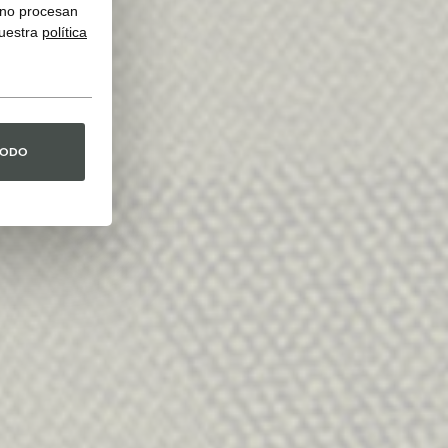
y no procesan
nuestra
política
TODO