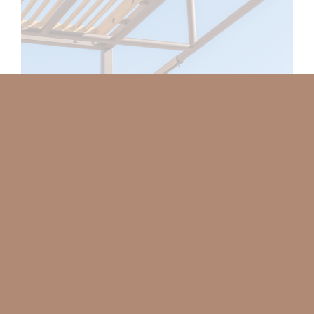
Las características dimensionales,
constructivas y estéticas de OUT-FIT se han
concebido para poderse adaptar a
cualquier ambiente, residencial o contract.
De las terrazas a los jardines, de los parques
a las piscinas o a la playa, el diseño