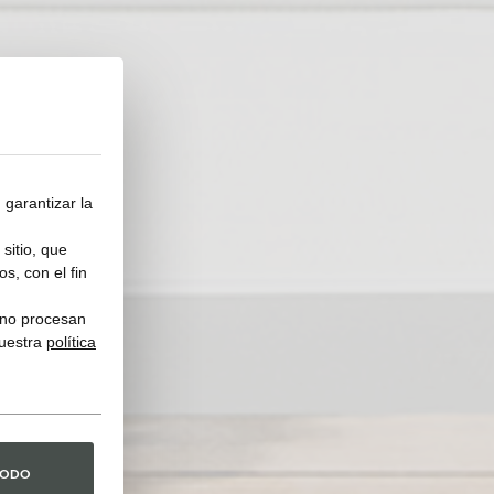
 garantizar la
sitio, que
s, con el fin
y no procesan
nuestra
política
TODO