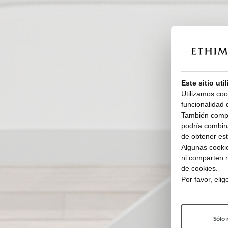
Este sitio uti
Utilizamos coo
funcionalidad d
También compar
podría combina
de obtener esta
Algunas cookie
ni comparten 
de cookies
.
Por favor, eli
Sólo 