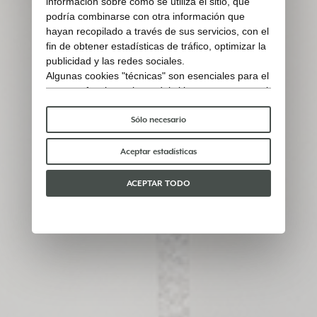
información sobre cómo se utiliza el sitio, que
podría combinarse con otra información que
hayan recopilado a través de sus servicios, con el
fin de obtener estadísticas de tráfico, optimizar la
publicidad y las redes sociales.
Algunas cookies "técnicas" son esenciales para el
correcto funcionamiento del sitio y no procesan ni
comparten ningún dato personal con terceros.
Para saber más puedes consultar nuestra
política
Sólo necesario
de cookies
.
Por favor, elige qué cookies aceptar:
Aceptar estadísticas
ACEPTAR TODO