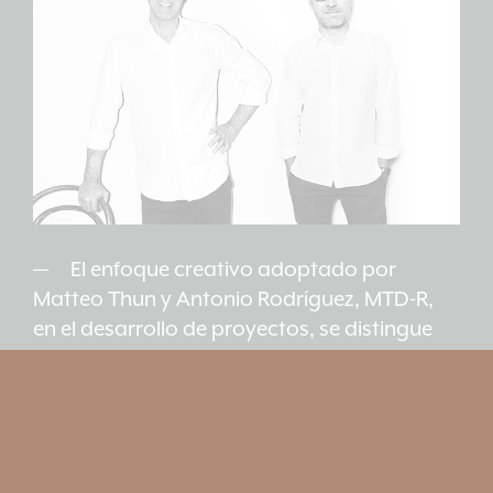
El enfoque creativo adoptado por
Matteo Thun y Antonio Rodríguez, MTD-R,
en el desarrollo de proyectos, se distingue
por las formas simplificadas y el uso de
materiales cálidos y naturales. Cada
proyecto es el resultado de un análisis
exhaustivo de los materiales, la tecnología,
el mercado y los clientes, que busca fusionar