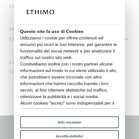
chiusura.
PRODOTTI
Questo sito fa uso di Cookies
Utilizziamo i cookie per offrire contenuti ed
annunci più vicini ai tuoi interessi, per garantire le
funzionalità dei social network e per analizzare il
traffico sul nostro sito web.
CODICE
Condividiamo inoltre con i nostri partner alcune
informazioni sul modo in cui viene utilizzato il sito,
COVER132
che potrebbero essere incociate con altre
informazioni che hanno raccolto tramite i loro
servizi, al fine ottenere statistiche sul traffico,
ottimizzare la pubblicità e i social media.
Alcuni cookies "tecnici" sono indispensabili per il
corretto funzionamento del sito e non trattano o
condividono con terzi alcun dato personale. Per
saperne di più puoi consultare la nostra
cookie
Solo necessari
policy
.
Rimani informato
Per favore, scegli quali cookie accettare:
Accetta statistici