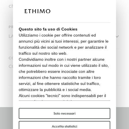
chiusura.
PRODOTTI
Questo sito fa uso di Cookies
Utilizziamo i cookie per offrire contenuti ed
annunci più vicini ai tuoi interessi, per garantire le
funzionalità dei social network e per analizzare il
traffico sul nostro sito web.
CODICE
Condividiamo inoltre con i nostri partner alcune
informazioni sul modo in cui viene utilizzato il sito,
COVER124
che potrebbero essere incociate con altre
informazioni che hanno raccolto tramite i loro
servizi, al fine ottenere statistiche sul traffico,
ottimizzare la pubblicità e i social media.
Alcuni cookies "tecnici" sono indispensabili per il
corretto funzionamento del sito e non trattano o
condividono con terzi alcun dato personale. Per
saperne di più puoi consultare la nostra
cookie
Solo necessari
policy
.
Rimani informato
Per favore, scegli quali cookie accettare:
Accetta statistici