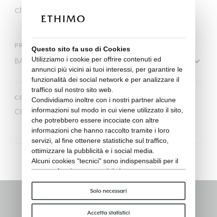
chiusura.
PRODOTTI
Questo sito fa uso di Cookies
Utilizziamo i cookie per offrire contenuti ed
annunci più vicini ai tuoi interessi, per garantire le
funzionalità dei social network e per analizzare il
traffico sul nostro sito web.
CODICE
Condividiamo inoltre con i nostri partner alcune
informazioni sul modo in cui viene utilizzato il sito,
COVER709
che potrebbero essere incociate con altre
informazioni che hanno raccolto tramite i loro
servizi, al fine ottenere statistiche sul traffico,
ottimizzare la pubblicità e i social media.
Alcuni cookies "tecnici" sono indispensabili per il
corretto funzionamento del sito e non trattano o
condividono con terzi alcun dato personale. Per
saperne di più puoi consultare la nostra
cookie
Solo necessari
policy
.
Rimani informato
Per favore, scegli quali cookie accettare:
Accetta statistici