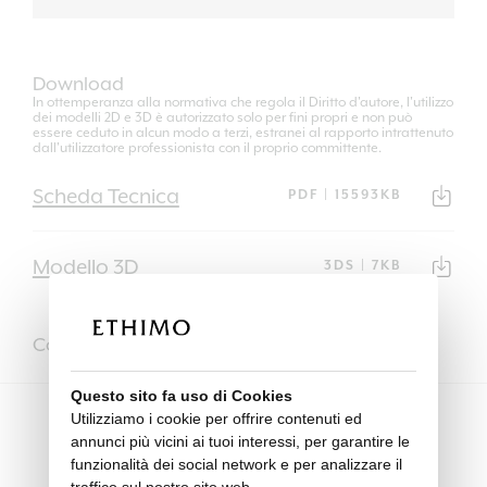
Download
In ottemperanza alla normativa che regola il Diritto d'autore, l'utilizzo
dei modelli 2D e 3D è autorizzato solo per fini propri e non può
essere ceduto in alcun modo a terzi, estranei al rapporto intrattenuto
dall'utilizzatore professionista con il proprio committente.
Scheda Tecnica
PDF | 15593KB
Modello 3D
3DS | 7KB
Completalo con
Questo sito fa uso di Cookies
Utilizziamo i cookie per offrire contenuti ed
annunci più vicini ai tuoi interessi, per garantire le
funzionalità dei social network e per analizzare il
traffico sul nostro sito web.