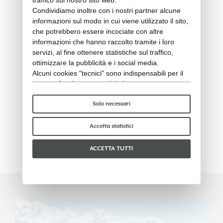
Condividiamo inoltre con i nostri partner alcune
informazioni sul modo in cui viene utilizzato il sito,
che potrebbero essere incociate con altre
informazioni che hanno raccolto tramite i loro
servizi, al fine ottenere statistiche sul traffico,
ottimizzare la pubblicità e i social media.
Alcuni cookies "tecnici" sono indispensabili per il
corretto funzionamento del sito e non trattano o
condividono con terzi alcun dato personale. Per
saperne di più puoi consultare la nostra
cookie
Solo necessari
CUBE - Tavolino rettangolare
policy
.
120x80 (cover protettiva)
Per favore, scegli quali cookie accettare:
Accetta statistici
Cover protettiva
ACCETTA TUTTI