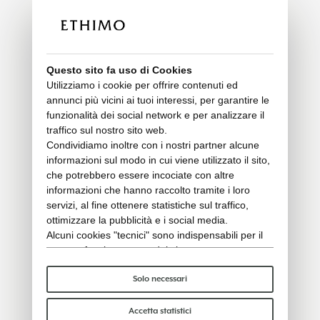
Questo sito fa uso di Cookies
Utilizziamo i cookie per offrire contenuti ed
annunci più vicini ai tuoi interessi, per garantire le
funzionalità dei social network e per analizzare il
traffico sul nostro sito web.
Condividiamo inoltre con i nostri partner alcune
informazioni sul modo in cui viene utilizzato il sito,
che potrebbero essere incociate con altre
informazioni che hanno raccolto tramite i loro
servizi, al fine ottenere statistiche sul traffico,
ottimizzare la pubblicità e i social media.
Alcuni cookies "tecnici" sono indispensabili per il
corretto funzionamento del sito e non trattano o
condividono con terzi alcun dato personale. Per
saperne di più puoi consultare la nostra
cookie
Solo necessari
policy
.
Per favore, scegli quali cookie accettare:
Accetta statistici