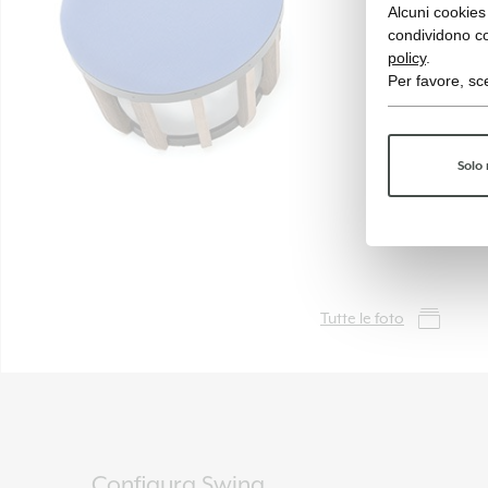
Alcuni cookies 
condividono co
policy
.
Per favore, sce
Solo 
Tutte le foto
Configura Swing