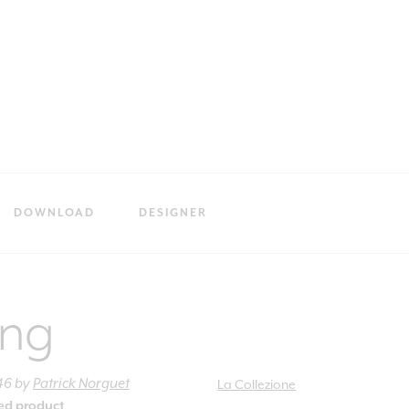
DOWNLOAD
DESIGNER
ing
46
by
Patrick Norguet
La Collezione
ied product