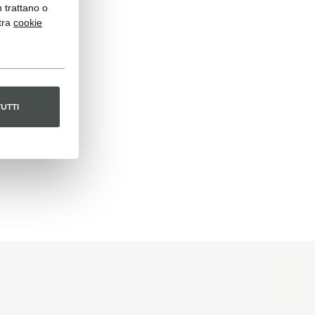
n trattano o
tra
cookie
TUTTI