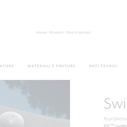
Home
Prodotti
Pouf e tavolini
RATORE
MATERIALI E FINITURE
DATI TECNICI
Sw
Pouf Ø40 h
TM
FSC
certif