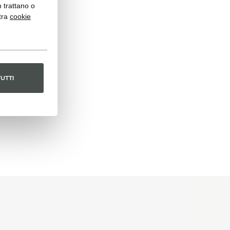
n trattano o
tra
cookie
TUTTI