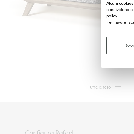
Alcuni cookies 
condividono co
policy
.
Per favore, sce
Solo 
Tutte le foto
Configura Rafael