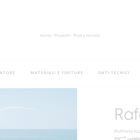
Home
Prodotti
Pouf e tavolini
RATORE
MATERIALI E FINITURE
DATI TECNICI
Raf
Poltrona lo
TM
FSC
certif