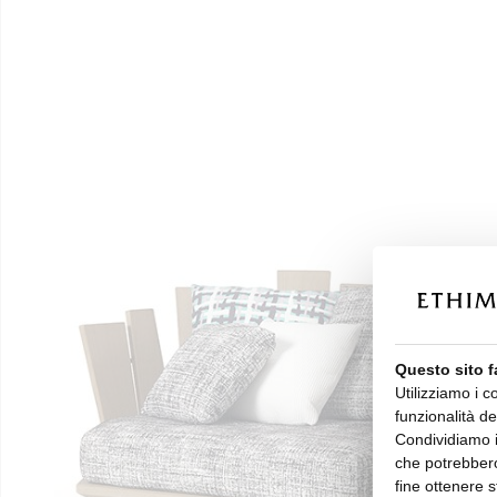
Questo sito f
Utilizziamo i c
funzionalità de
Condividiamo in
che potrebbero
fine ottenere s