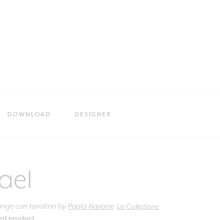
DOWNLOAD
DESIGNER
ael
unge con tavolino
by
Paola Navone
La Collezione
ied product