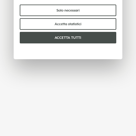
condividono con terzi alcun dato personale. Per
saperne di più puoi consultare la nostra
cookie
Solo necessari
policy
.
Per favore, scegli quali cookie accettare:
Accetta statistici
ACCETTA TUTTI