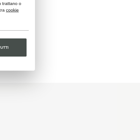
n trattano o
tra
cookie
TUTTI