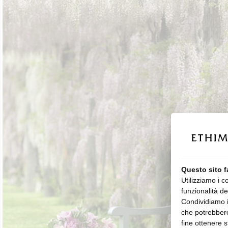
Questo sito f
Utilizziamo i c
funzionalità de
Condividiamo in
che potrebbero
fine ottenere s