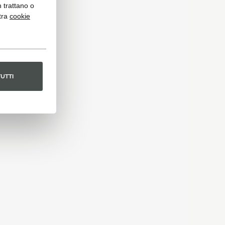
n trattano o
tra
cookie
TUTTI