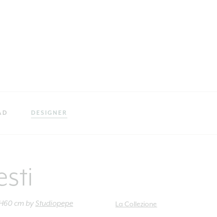
AD
DESIGNER
esti
 H60 cm
by
Studiopepe
La Collezione