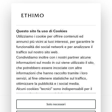
Questo sito fa uso di Cookies
Utilizziamo i cookie per offrire contenuti ed
annunci più vicini ai tuoi interessi, per garantire le
funzionalità dei social network e per analizzare il
traffico sul nostro sito web.
Condividiamo inoltre con i nostri partner alcune
informazioni sul modo in cui viene utilizzato il sito,
che potrebbero essere incociate con altre
Cuscino sedia Elisir
informazioni che hanno raccolto tramite i loro
servizi, al fine ottenere statistiche sul traffico,
Classic
ottimizzare la pubblicità e i social media.
Alcuni cookies "tecnici" sono indispensabili per il
corretto funzionamento del sito e non trattano o
condividono con terzi alcun dato personale. Per
saperne di più puoi consultare la nostra
cookie
Solo necessari
policy
.