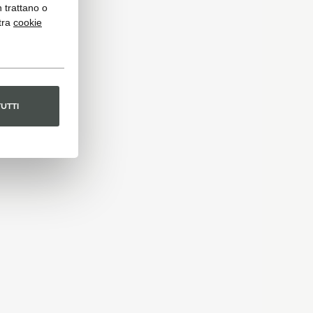
n trattano o
tra
cookie
TUTTI