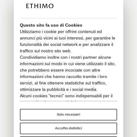
Questo sito fa uso di Cookies
Utilizziamo i cookie per offrire contenuti ed
annunci più vicini ai tuoi interessi, per garantire le
funzionalità dei social network e per analizzare il
traffico sul nostro sito web.
Condividiamo inoltre con i nostri partner alcune
informazioni sul modo in cui viene utilizzato il sito,
che potrebbero essere incociate con altre
informazioni che hanno raccolto tramite i loro
servizi, al fine ottenere statistiche sul traffico,
ottimizzare la pubblicità e i social media.
Alcuni cookies "tecnici" sono indispensabili per il
corretto funzionamento del sito e non trattano o
condividono con terzi alcun dato personale. Per
saperne di più puoi consultare la nostra
cookie
Solo necessari
policy
.
Per favore, scegli quali cookie accettare:
Accetta statistici