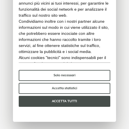
annunci più vicini ai tuoi interessi, per garantire le
funzionalità dei social network e per analizzare il
traffico sul nostro sito web.
Condividiamo inoltre con i nostri partner alcune
informazioni sul modo in cui viene utilizzato il sito,
che potrebbero essere incociate con altre
informazioni che hanno raccolto tramite i loro
servizi, al fine ottenere statistiche sul traffico,
ottimizzare la pubblicità e i social media.
Alcuni cookies "tecnici" sono indispensabili per il
corretto funzionamento del sito e non trattano o
condividono con terzi alcun dato personale. Per
saperne di più puoi consultare la nostra
cookie
Solo necessari
policy
.
Per favore, scegli quali cookie accettare:
Accetta statistici
ACCETTA TUTTI