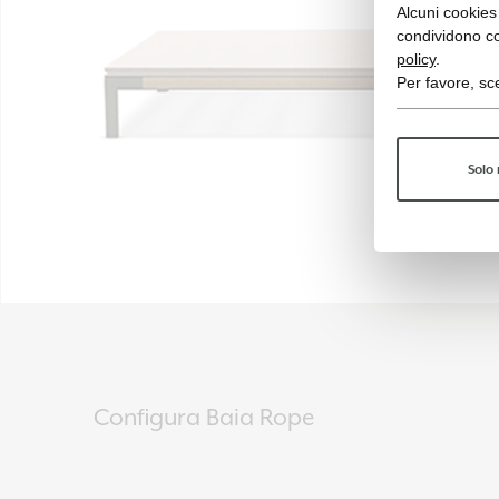
Alcuni cookies 
condividono co
policy
.
Per favore, sce
Solo 
Configura Baia Rope