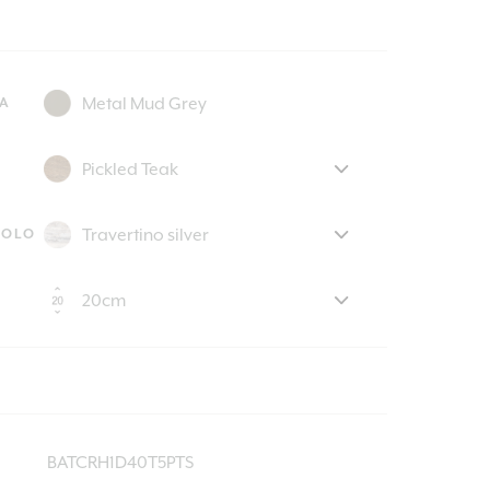
A
VOLO
BATCRH1D40T5PTS