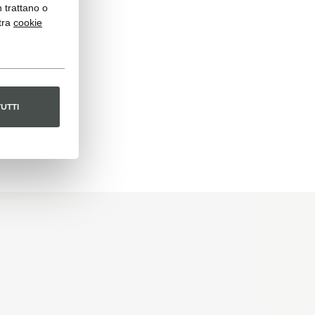
n trattano o
tra
cookie
TUTTI