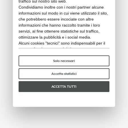
traffico sul nostro sito web.
Condividiamo inoltre con i nostri partner alcune
informazioni sul modo in cui viene utilizzato il sito,
che potrebbero essere incociate con altre
informazioni che hanno raccolto tramite i loro
servizi, al fine ottenere statistiche sul traffico,
ottimizzare la pubblicità e i social media.
Alcuni cookies "tecnici" sono indispensabili per il
corretto funzionamento del sito e non trattano o
condividono con terzi alcun dato personale. Per
saperne di più puoi consultare la nostra
cookie
Solo necessari
policy
.
Per favore, scegli quali cookie accettare:
Accetta statistici
ACCETTA TUTTI