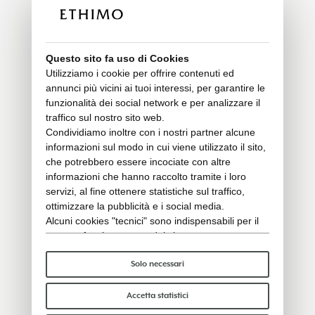
Questo sito fa uso di Cookies
Utilizziamo i cookie per offrire contenuti ed
annunci più vicini ai tuoi interessi, per garantire le
funzionalità dei social network e per analizzare il
traffico sul nostro sito web.
Condividiamo inoltre con i nostri partner alcune
informazioni sul modo in cui viene utilizzato il sito,
che potrebbero essere incociate con altre
informazioni che hanno raccolto tramite i loro
servizi, al fine ottenere statistiche sul traffico,
ottimizzare la pubblicità e i social media.
Alcuni cookies "tecnici" sono indispensabili per il
corretto funzionamento del sito e non trattano o
condividono con terzi alcun dato personale. Per
saperne di più puoi consultare la nostra
cookie
Solo necessari
policy
.
Per favore, scegli quali cookie accettare:
Accetta statistici