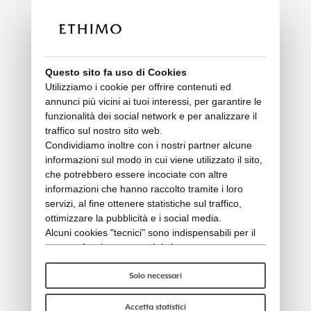
Questo sito fa uso di Cookies
Utilizziamo i cookie per offrire contenuti ed
annunci più vicini ai tuoi interessi, per garantire le
funzionalità dei social network e per analizzare il
traffico sul nostro sito web.
Condividiamo inoltre con i nostri partner alcune
informazioni sul modo in cui viene utilizzato il sito,
che potrebbero essere incociate con altre
informazioni che hanno raccolto tramite i loro
servizi, al fine ottenere statistiche sul traffico,
ottimizzare la pubblicità e i social media.
Alcuni cookies "tecnici" sono indispensabili per il
corretto funzionamento del sito e non trattano o
condividono con terzi alcun dato personale. Per
saperne di più puoi consultare la nostra
cookie
Solo necessari
policy
.
Per favore, scegli quali cookie accettare:
Accetta statistici