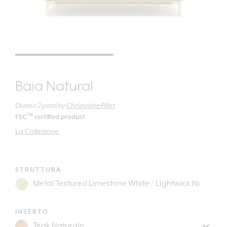
Baia Natural
Divano 2 posti
by
Christophe Pillet
TM
FSC
certified product
La Collezione
STRUTTURA
INSERTO