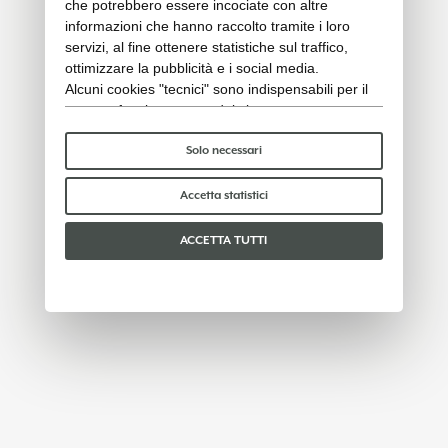
che potrebbero essere incociate con altre
informazioni che hanno raccolto tramite i loro
servizi, al fine ottenere statistiche sul traffico,
ottimizzare la pubblicità e i social media.
Alcuni cookies "tecnici" sono indispensabili per il
corretto funzionamento del sito e non trattano o
condividono con terzi alcun dato personale. Per
saperne di più puoi consultare la nostra
cookie
Solo necessari
policy
.
Per favore, scegli quali cookie accettare:
Accetta statistici
ACCETTA TUTTI