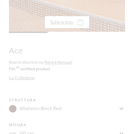
Tutte le foto
Ace
Base in alluminio
by
Patrick Norguet
TM
FSC
certified product
La Collezione
STRUTTURA
MISURA