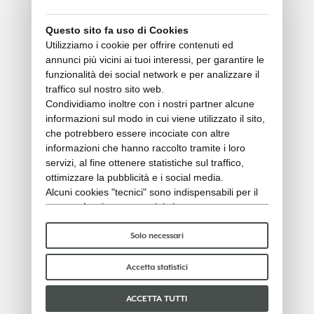
Questo sito fa uso di Cookies
Utilizziamo i cookie per offrire contenuti ed
annunci più vicini ai tuoi interessi, per garantire le
funzionalità dei social network e per analizzare il
traffico sul nostro sito web.
Condividiamo inoltre con i nostri partner alcune
informazioni sul modo in cui viene utilizzato il sito,
che potrebbero essere incociate con altre
informazioni che hanno raccolto tramite i loro
servizi, al fine ottenere statistiche sul traffico,
ottimizzare la pubblicità e i social media.
Alcuni cookies "tecnici" sono indispensabili per il
corretto funzionamento del sito e non trattano o
condividono con terzi alcun dato personale. Per
saperne di più puoi consultare la nostra
cookie
Solo necessari
policy
.
Per favore, scegli quali cookie accettare:
Accetta statistici
ACCETTA TUTTI