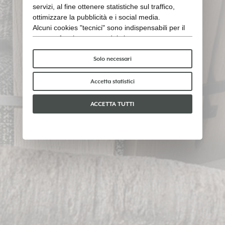
servizi, al fine ottenere statistiche sul traffico,
ottimizzare la pubblicità e i social media.
Alcuni cookies "tecnici" sono indispensabili per il
corretto funzionamento del sito e non trattano o
condividono con terzi alcun dato personale. Per
saperne di più puoi consultare la nostra
cookie
Solo necessari
policy
.
Per favore, scegli quali cookie accettare:
Accetta statistici
ACCETTA TUTTI