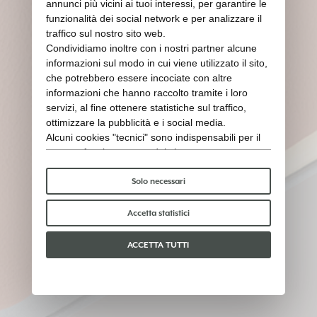
annunci più vicini ai tuoi interessi, per garantire le
funzionalità dei social network e per analizzare il
traffico sul nostro sito web.
Condividiamo inoltre con i nostri partner alcune
informazioni sul modo in cui viene utilizzato il sito,
che potrebbero essere incociate con altre
informazioni che hanno raccolto tramite i loro
servizi, al fine ottenere statistiche sul traffico,
ottimizzare la pubblicità e i social media.
Alcuni cookies "tecnici" sono indispensabili per il
corretto funzionamento del sito e non trattano o
condividono con terzi alcun dato personale. Per
saperne di più puoi consultare la nostra
cookie
Solo necessari
policy
.
Per favore, scegli quali cookie accettare:
Accetta statistici
ACCETTA TUTTI