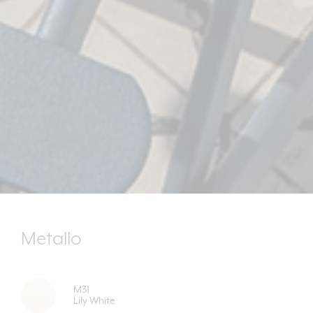
Metallo
M31
Lily White