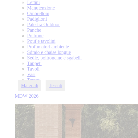
Lettini
Manutenzione
Ombrelloni
Padiglioni
Palestra Outdoor
Panche
Poltrone
Pouf e tavolini
Profumatori ambiente
Sdraio e chaise longue
Sedie, poltroncine e sgabelli
Tappeti
Tavoli
Vasi
Tessuti
Materiali
Tessuti
MDW 2026