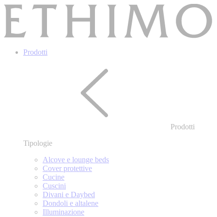
Prodotti
Prodotti
Tipologie
Alcove e lounge beds
Cover protettive
Cucine
Cuscini
Divani e Daybed
Dondoli e altalene
Illuminazione